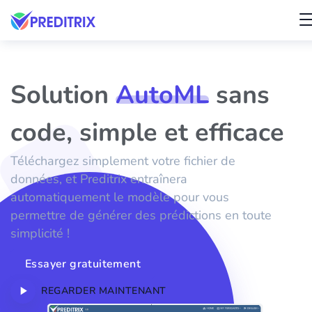
Solution
AutoML
sans
code, simple et efficace
Téléchargez simplement votre fichier de
données, et Preditrix entraînera
automatiquement le modèle pour vous
permettre de générer des prédictions en toute
simplicité !
Essayer gratuitement
REGARDER MAINTENANT